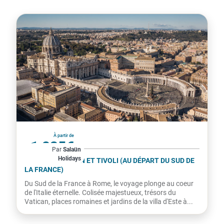
Italie
À partir de
1 235€
Par
Salaün
Holidays
par personne
ROME, LE VATICAN ET TIVOLI (AU DÉPART DU SUD DE
LA FRANCE)
Du Sud de la France à Rome, le voyage plonge au coeur
de l'Italie éternelle. Colisée majestueux, trésors du
Vatican, places romaines et jardins de la villa d'Este à...