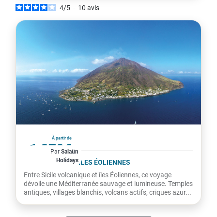
4
/
5
-
10
avis
Italie
À partir de
1 870€
Par
Salaün
Holidays
par personne
LA SICILE ET LES ÎLES ÉOLIENNES
Entre Sicile volcanique et îles Éoliennes, ce voyage
dévoile une Méditerranée sauvage et lumineuse. Temples
antiques, villages blanchis, volcans actifs, criques azur...