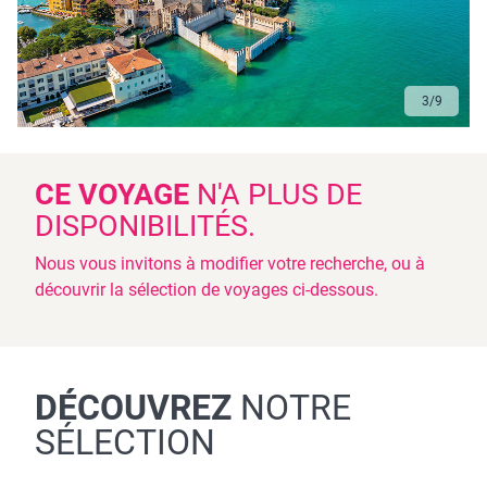
3
/
9
CE VOYAGE
N'A PLUS DE
DISPONIBILITÉS.
Nous vous invitons à modifier votre recherche, ou à
découvrir la sélection de voyages ci-dessous.
DÉCOUVREZ
NOTRE
SÉLECTION