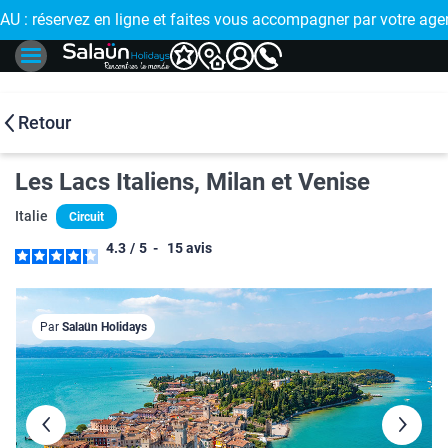
t faites vous accompagner par votre agence de proximité
🤩 PAIEMENT EN PLUSIEURS
Retour
Les Lacs Italiens, Milan et Venise
Italie
Circuit
4.3
/
5
-
15
avis
Par
Salaün Holidays