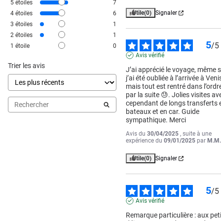
5
étoiles
7
Utile
(0)
Signaler
4
étoiles
6
3
étoiles
1
2
étoiles
1
5
/
5
1
étoile
0
Avis vérifié
Trier les avis
J’ai apprécié le voyage, même si
j’ai été oubliée à l’arrivée à Venis
mais tout est rentré dans l’ordre
par la suite 😓. Jolies visites ave
cependant de longs transferts e
bateaux et en car. Guide 
sympathique. Merci
Avis du
30/04/2025
, suite à une
expérience du
09/01/2025
par
M.M
Utile
(0)
Signaler
5
/
5
Avis vérifié
Remarque particulière : aux peti