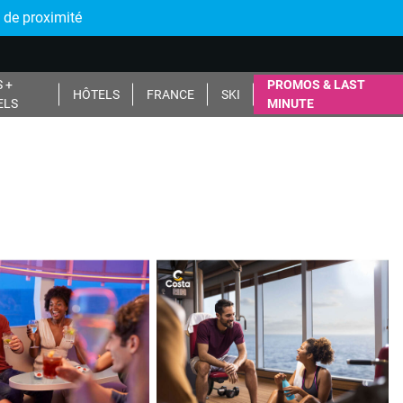
 de proximité
 +
PROMOS & LAST
HÔTELS
FRANCE
SKI
ELS
MINUTE