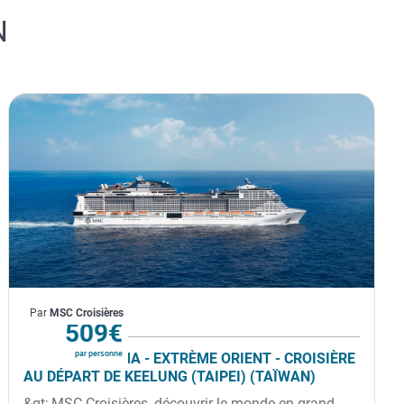
N
Japon, Taïwan
Par
MSC Croisières
À partir de
509€
par personne
MSC BELLISSIMA - EXTRÈME ORIENT - CROISIÈRE
AU DÉPART DE KEELUNG (TAIPEI) (TAÏWAN)
&gt; MSC Croisières, découvrir le monde en grand