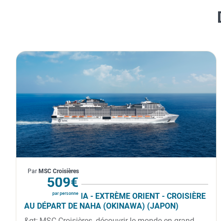
Japon, Taïwan
Par
MSC Croisières
À partir de
509€
par personne
MSC BELLISSIMA - EXTRÈME ORIENT - CROISIÈRE
AU DÉPART DE NAHA (OKINAWA) (JAPON)
&gt; MSC Croisières, découvrir le monde en grand