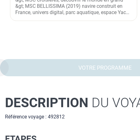
&gt; MSC BELLISSIMA (2019) navire construit en
France, univers digital, parc aquatique, espace Yacht
Club, Zoe en...
VOTRE PROGRAMME
DESCRIPTION
DU VOY
Référence voyage : 492812
ETAPES