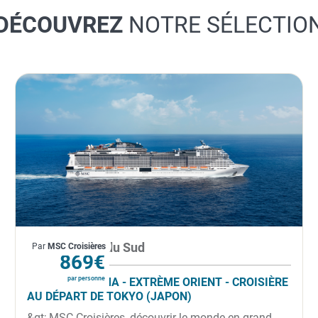
DÉCOUVREZ
NOTRE SÉLECTIO
Japon, Corée du Sud
Par
MSC Croisières
À partir de
869€
par personne
MSC BELLISSIMA - EXTRÈME ORIENT - CROISIÈRE
AU DÉPART DE TOKYO (JAPON)
&gt; MSC Croisières, découvrir le monde en grand