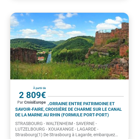
France
À partir de
2 809€
Par
CroisiEurope
par personne
L'ALSACE ET LA LORRAINE ENTRE PATRIMOINE ET
SAVOIR-FAIRE, CROISIÈRE DE CHARME SUR LE CANAL
DE LA MARNE AU RHIN (FORMULE PORT-PORT)
STRASBOURG - WALTENHEIM - SAVERNE -
LUTZELBOURG - XOUAXANGE - LAGARDE -
Strasbourg(1) De Strasbourg à Lagarde, embarquez