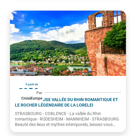
France
À partir de
995€
Par
CroisiEurope
par personne
LA MAJESTUEUSE VALLÉE DU RHIN ROMANTIQUE ET
LE ROCHER LÉGENDAIRE DE LA LORELEI
STRASBOURG - COBLENCE - La vallée du Rhin
romantique - RÜDESHEIM - MANNHEIM - STRASBOURG
Beauté des lieux et mythes intemporels, laissez-vous
envoûter par le chant...