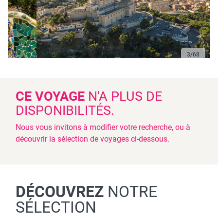
3
/
68
CE VOYAGE
N'A PLUS DE
DISPONIBILITÉS.
Nous vous invitons à modifier votre recherche, ou à
découvrir la sélection de voyages ci-dessous.
DÉCOUVREZ
NOTRE
SÉLECTION