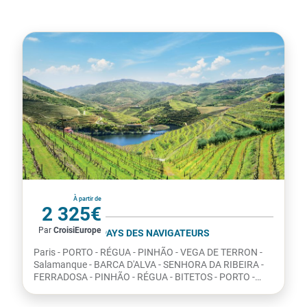
Portugal
À partir de
2 325€
Par
CroisiEurope
par personne
LE PORTUGAL, PAYS DES NAVIGATEURS
Paris - PORTO - RÉGUA - PINHÃO - VEGA DE TERRON -
Salamanque - BARCA D'ALVA - SENHORA DA RIBEIRA -
FERRADOSA - PINHÃO - RÉGUA - BITETOS - PORTO -
Paris ...