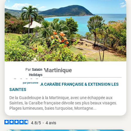
Guadeloupe, Martinique
Par
Salaün
À partir de
3 755€
Holidays
par personne
LES ANTILLES, LA CARAÏBE FRANÇAISE & EXTENSION LES
SAINTES
De la Guadeloupe à la Martinique, avec une échappée aux
Saintes, la Caraïbe française dévoile ses plus beaux visages.
Plages lumineuses, baies turquoise, Montagne...
4.8
/
5
-
4
avis