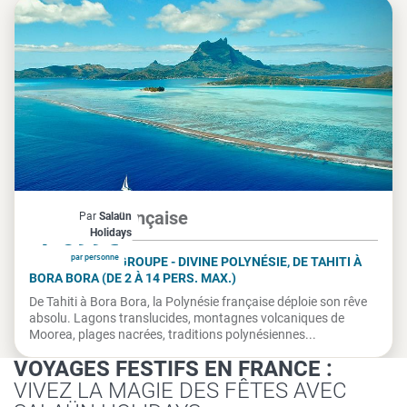
Polynésie française
Par
Salaün
À partir de
7 599€
Holidays
par personne
CIRCUIT PETIT GROUPE - DIVINE POLYNÉSIE, DE TAHITI À
BORA BORA (DE 2 À 14 PERS. MAX.)
De Tahiti à Bora Bora, la Polynésie française déploie son rêve
absolu. Lagons translucides, montagnes volcaniques de
Moorea, plages nacrées, traditions polynésiennes...
VOYAGES FESTIFS EN FRANCE :
VIVEZ LA MAGIE DES FÊTES AVEC