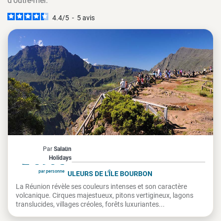
d'outre-mer.
4.4
/
5
-
5
avis
La Réunion
Par
Salaün
À partir de
2 890€
Holidays
par personne
LA RÉUNION, COULEURS DE L'ÎLE BOURBON
La Réunion révèle ses couleurs intenses et son caractère
volcanique. Cirques majestueux, pitons vertigineux, lagons
translucides, villages créoles, forêts luxuriantes...