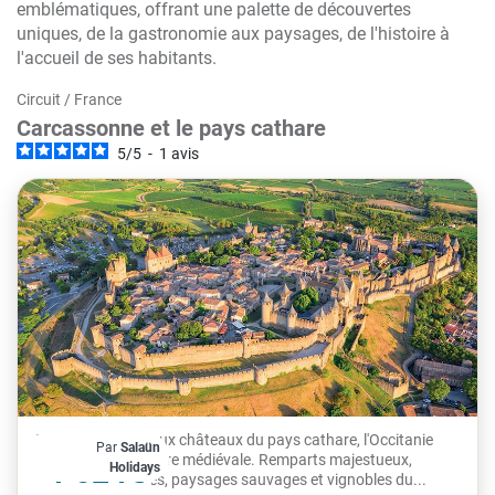
emblématiques, offrant une palette de découvertes
uniques, de la gastronomie aux paysages, de l'histoire à
l'accueil de ses habitants.
Circuit
/
France
Carcassonne et le pays cathare
5
/
5
-
1
avis
De Carcassonne aux châteaux du pays cathare, l'Occitanie
Par
Salaün
À partir de
plonge dans l'histoire médiévale. Remparts majestueux,
1 524€
Holidays
citadelles perchées, paysages sauvages et vignobles du...