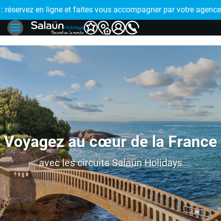
 !
éservez en ligne et faites vous accompagner par votre agence 
🤩 PAIEMENT 
Voyagez au cœur de la France
avec les circuits Salaün Holidays