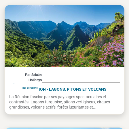
La Réunion
Par
Salaün
À partir de
3 655€
Holidays
par personne
FÉERIQUE RÉUNION - LAGONS, PITONS ET VOLCANS
La Réunion fascine par ses paysages spectaculaires et
contrastés. Lagons turquoise, pitons vertigineux, cirques
grandioses, volcans actifs, forêts luxuriantes et...