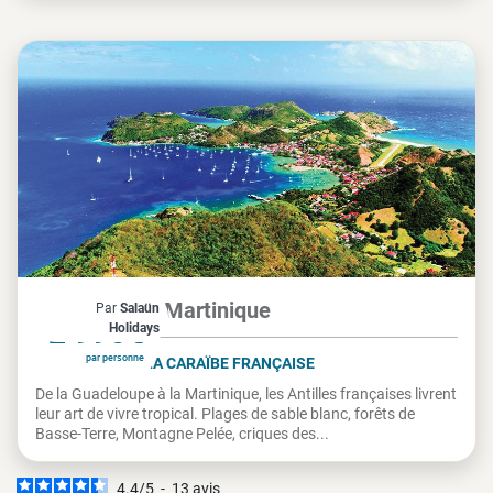
Guadeloupe, Martinique
Par
Salaün
À partir de
2 995€
Holidays
par personne
LES ANTILLES, LA CARAÏBE FRANÇAISE
De la Guadeloupe à la Martinique, les Antilles françaises livrent
leur art de vivre tropical. Plages de sable blanc, forêts de
Basse-Terre, Montagne Pelée, criques des...
4.4
/
5
-
13
avis