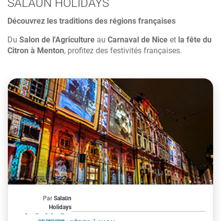
SALAÜN HOLIDAYS
Découvrez les traditions des régions françaises
Du
Salon de l'Agriculture
au
Carnaval de Nice
et
la fête du
Citron à Menton
, profitez des festivités françaises.
France
Par
Salaün
À partir de
1 049€
Holidays
par personne