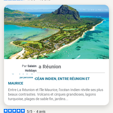
Île Maurice, La Réunion
Par
Salaün
À partir de
3 415€
Holidays
par personne
CHARMES DE L'OCÉAN INDIEN, ENTRE RÉUNION ET
MAURICE
Entre La Réunion et l'île Maurice, l'océan Indien révèle ses plus
beaux contrastes. Volcans et cirques grandioses, lagons
turquoise, plages de sable fin, jardins...
5
/
5
-
4
avis