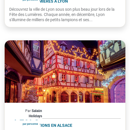
LA FÊTE DES LUMIÈRES À LYON
Découvrez la ville de Lyon sous son plus beau jour lors de la
Fête des Lumières. Chaque année, en décembre, Lyon
s'illumine de milliers de petits lampions et ses...
France
Par
Salaün
À partir de
1 269€
Holidays
par personne
NOËL ET TRADITIONS EN ALSACE