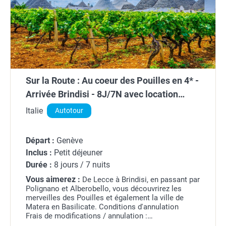
Sur la Route : Au coeur des Pouilles en 4* -
Arrivée Brindisi - 8J/7N avec location
voiture flex
Italie
Autotour
Départ :
Genève
Inclus :
Petit déjeuner
Durée :
8 jours / 7 nuits
Vous aimerez :
De Lecce à Brindisi, en passant par
Polignano et Alberobello, vous découvrirez les
merveilles des Pouilles et également la ville de
Matera en Basilicate.
Conditions d'annulation
Frais de modifications / annulation :
A plus de 30 jours : 35% du prix global