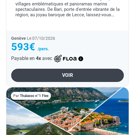
villages emblématiques et panoramas marins
spectaculaires. De Bari, porte d'entrée vibrante de la
région, au joyau baroque de Lecce, laissez-vous
séduire par l'élégance du sud italien....
Genève
Le 07/10/2026
593€
/pers.
Payable en
4x
avec
VOIR
Par
Thalasso n°1 Flex