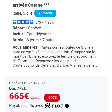
arrivée Catane ***
Italie, Sicile
Autotour
5
/
5
-
1
avis
Départ :
Genève
Inclus :
Petit déjeuner
Durée :
8 jours / 7 nuits
Vous aimerez :
Partez sur les routes de Sicile à
bord de votre véhicule de location. Grimpez sur le
mont de l'Etna et explorez le temple greco-romain
de Taormine. Découvrez les villages de
Castelbuono, de Cefalù et d'Erice. Visitez la belle
Palerme et sa cathédrale arabo-normande.
Parcourez...
Genève
Le 07/10/2026
Dès
772€
665€
/pers.
-107€
Payable en
4x
avec