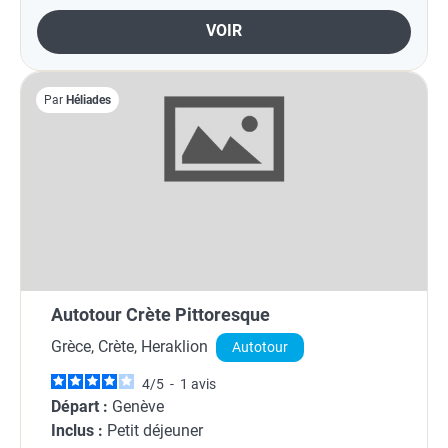
VOIR
Par
Héliades
Autotour Crète Pittoresque
Grèce, Crète, Heraklion
Autotour
4
/
5
-
1
avis
Départ :
Genève
Inclus :
Petit déjeuner