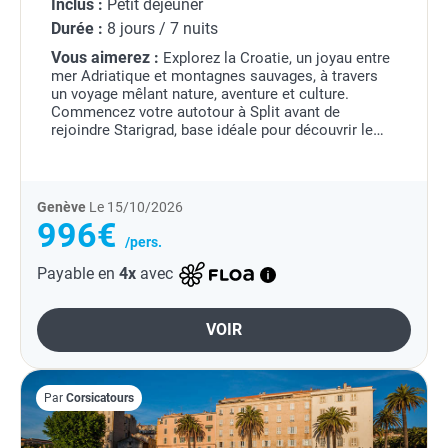
Inclus :
Petit déjeuner
Durée :
8 jours / 7 nuits
Vous aimerez :
Explorez la Croatie, un joyau entre
mer Adriatique et montagnes sauvages, à travers
un voyage mêlant nature, aventure et culture.
Commencez votre autotour à Split avant de
rejoindre Starigrad, base idéale pour découvrir le
parc national de Paklenica avec ses canyons...
Genève
Le 15/10/2026
996€
/pers.
Payable en
4x
avec
VOIR
Par
Corsicatours