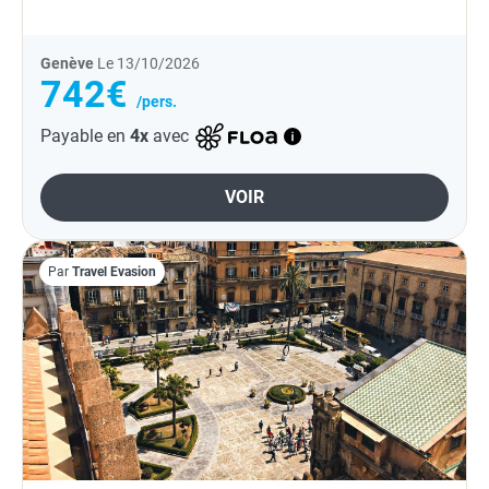
De 30...
Genève
Le 13/10/2026
742€
/pers.
Payable en
4x
avec
VOIR
Par
Travel Evasion