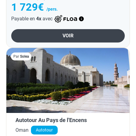
1 729€
/pers.
Payable en
4x
avec
VOIR
Par
Solea
Autotour Au Pays de l'Encens
Oman
Autotour