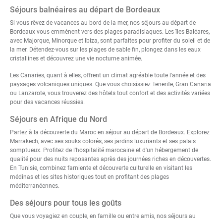
Séjours balnéaires au départ de Bordeaux
Si vous rêvez de vacances au bord de la mer, nos séjours au départ de
Bordeaux vous emmènent vers des plages paradisiaques. Les
îles Baléares
,
avec Majorque, Minorque et Ibiza, sont parfaites pour profiter du soleil et de
la mer. Détendez-vous sur les plages de sable fin, plongez dans les eaux
cristallines et découvrez une vie nocturne animée.
Les
Canaries
, quant à elles, offrent un climat agréable toute l'année et des
paysages volcaniques uniques. Que vous choisissiez Tenerife, Gran Canaria
ou Lanzarote, vous trouverez des hôtels tout confort et des activités variées
pour des vacances réussies.
Séjours en Afrique du Nord
Partez à la découverte du
Maroc en séjour au départ de Bordeaux
. Explorez
Marrakech, avec ses souks colorés, ses jardins luxuriants et ses palais
somptueux. Profitez de l'hospitalité marocaine et d'un hébergement de
qualité pour des nuits reposantes après des journées riches en découvertes.
En
Tunisie
, combinez farniente et découverte culturelle en visitant les
médinas et les sites historiques tout en profitant des plages
méditerranéennes.
Des séjours pour tous les goûts
Que vous voyagiez en couple, en famille ou entre amis, nos séjours au