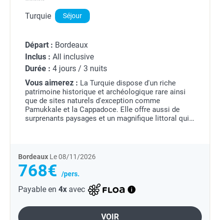
Turquie
Séjour
Départ :
Bordeaux
Inclus :
All inclusive
Durée :
4 jours / 3 nuits
Vous aimerez :
La Turquie dispose d'un riche
patrimoine historique et archéologique rare ainsi
que de sites naturels d'exception comme
Pamukkale et la Cappadoce. Elle offre aussi de
surprenants paysages et un magnifique littoral qui
en font une destination de charme à un prix très
attractif....
Bordeaux
Le 08/11/2026
768€
/pers.
Payable en
4x
avec
VOIR