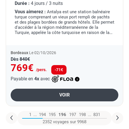
Durée :
4 jours / 3 nuits
Vous aimerez :
Antalya est une station balnéaire
turque comprenant un vieux port rempli de yachts
et des plages bordées de grands hôtels. Elle permet
d'accéder à la région méditerranéenne de la
Turquie, appelée la côte turquoise en raison de la
couleur de ses eaux. Des vestiges témoignent du...
Bordeaux
Le 02/10/2026
Dès
840€
769€
/pers.
-71€
Payable en
4x
avec
VOIR
1
...
194
195
196
197
198
...
831
2352 voyages sur 9968