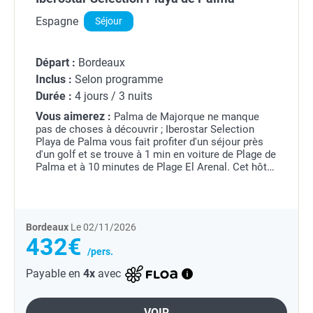
Espagne
Séjour
Départ :
Bordeaux
Inclus :
Selon programme
Durée :
4 jours / 3 nuits
Vous aimerez :
Palma de Majorque ne manque
pas de choses à découvrir ; Iberostar Selection
Playa de Palma vous fait profiter d'un séjour près
d'un golf et se trouve à 1 min en voiture de Plage de
Palma et à 10 minutes de Plage El Arenal. Cet hôtel
au bord de la plage se trouve à 14,6 km de...
Bordeaux
Le 02/11/2026
432€
/pers.
Payable en
4x
avec
VOIR