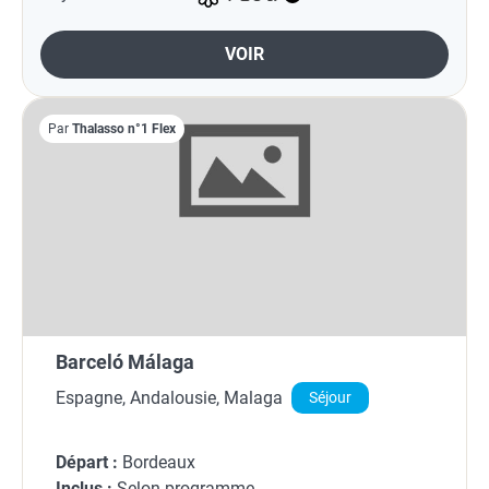
VOIR
Par
Thalasso n°1 Flex
Barceló Málaga
Espagne, Andalousie, Malaga
Séjour
Départ :
Bordeaux
Inclus :
Selon programme