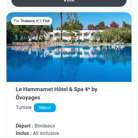
Par
Thalasso n°1 Flex
Le Hammamet Hôtel & Spa 4* by
Ôvoyages
Tunisie
Séjour
Départ :
Bordeaux
Inclus :
All inclusive