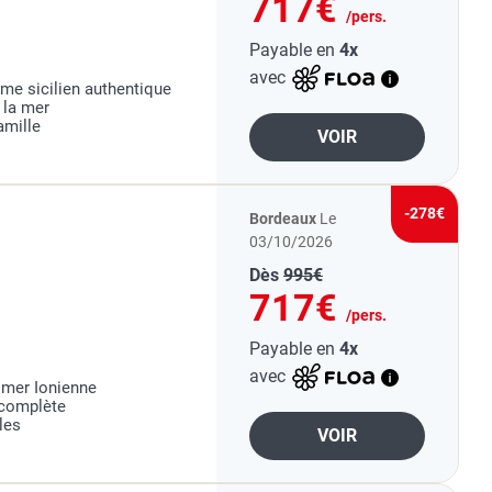
717€
/pers.
Payable en
4x
avec
rme sicilien authentique
 la mer
amille
VOIR
-278€
Bordeaux
Le
03/10/2026
Dès
995€
717€
/pers.
Payable en
4x
avec
 mer Ionienne
 complète
les
VOIR