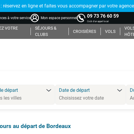
réservez en ligne et faites vous accompagner par votre agence
09 73 76 60 59
ces à votre service
Mon espace personnel
Coût d'un appel local
Z VOTRE
SÉJOURS &
VOLS
CROISIÈRES
VOLS
CLUBS
HÔT
de départ
Date de départ
D
ours au départ de Bordeaux