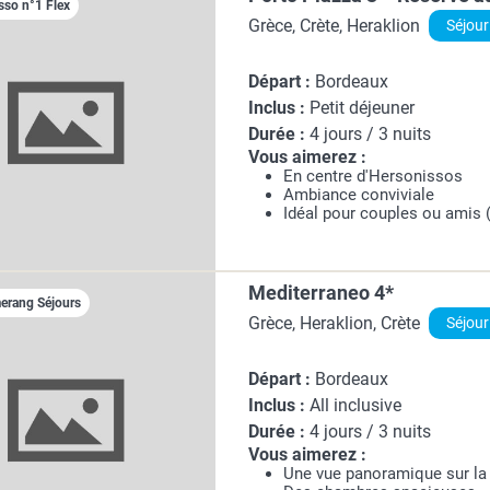
sso n°1 Flex
Grèce, Crète, Heraklion
Séjour
Départ :
Bordeaux
Inclus :
Petit déjeuner
Durée :
4 jours / 3 nuits
Vous aimerez :
En centre d'Hersonissos
Ambiance conviviale
Idéal pour couples ou amis 
Mediterraneo 4*
rang Séjours
Grèce, Heraklion, Crète
Séjour
Départ :
Bordeaux
Inclus :
All inclusive
Durée :
4 jours / 3 nuits
Vous aimerez :
Une vue panoramique sur la