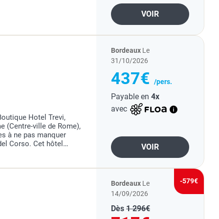
VOIR
Bordeaux
Le
31/10/2026
437€
/pers.
Payable en
4x
avec
outique Hotel Trevi,
e (Centre-ville de Rome),
es à ne pas manquer
el Corso. Cet hôtel
VOIR
lace d'Espagne et à 0,6
-579€
Bordeaux
Le
14/09/2026
Dès
1 296€