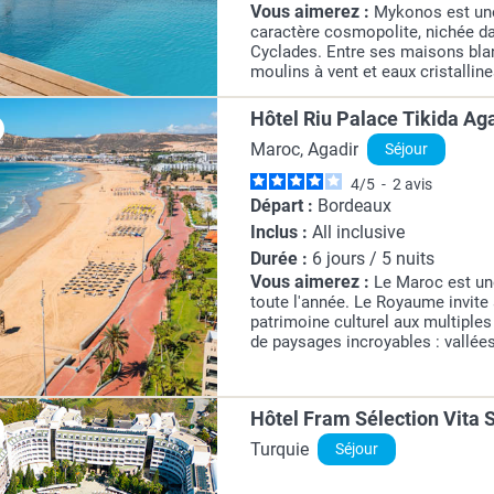
Vous aimerez :
Mykonos est une
caractère cosmopolite, nichée da
Cyclades. Entre ses maisons blan
moulins à vent et eaux cristallines
destination touristique idéale. En
prélassement au soleil, vous...
Hôtel Riu Palace Tikida Aga
Maroc, Agadir
Séjour
4
/
5
-
2
avis
Départ :
Bordeaux
Inclus :
All inclusive
Durée :
6 jours / 5 nuits
Vous aimerez :
Le Maroc est un
toute l'année. Le Royaume invite
patrimoine culturel aux multiples
de paysages incroyables : vallée
magnifiques canyons composent l
façade méditerranéenne,...
Hôtel Fram Sélection Vita S
Turquie
Séjour