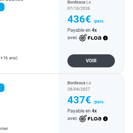
Bordeaux
Le
07/10/2026
436€
/pers.
Payable en
4x
avec
(+16 ans)
VOIR
Bordeaux
Le
28/04/2027
437€
/pers.
Payable en
4x
avec
 mer