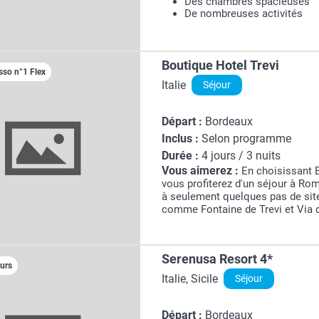
Des chambres spacieuses
De nombreuses activités
Boutique Hotel Trevi
sso n°1 Flex
Italie
Séjour
Départ :
Bordeaux
Inclus :
Selon programme
Durée :
4 jours / 3 nuits
Vous aimerez :
En choisissant B
vous profiterez d'un séjour à Rom
à seulement quelques pas de sit
comme Fontaine de Trevi et Via d
boutique se trouve à 0,6 km de P
km de Panthéon.
Serenusa Resort 4*
ours
Italie, Sicile
Séjour
Départ :
Bordeaux