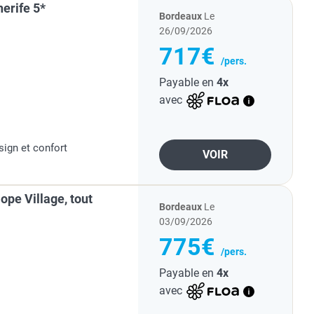
erife 5*
Bordeaux
Le
26/09/2026
717€
/pers.
Payable en
4x
avec
"
sign et confort
VOIR
ope Village, tout
Bordeaux
Le
03/09/2026
775€
/pers.
Payable en
4x
avec