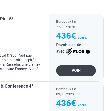
PA - 5*
Bordeaux
Le
22/09/2026
436€
/pers.
Payable en
4x
avec
ôtel & Spa n'est pas
table histoire inspirée
 la Russelia, une plante-
rte toute l'année. Niché
VOIR
cadre luxueux, familial
 & Conference 4* -
Bordeaux
Le
09/10/2026
436€
/pers.