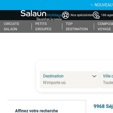
✨ NOUVEAU : 
Nos spécialistes
186 agen
CIRCUITS
PETITS
TOP
COMPOSE
SALAÜN
GROUPES
DESTINATION
VOYAGE
Destination
Ville 
9968
Séj
Affinez votre recherche