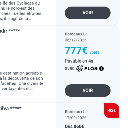
 île des Cyclades au
ns le nord-est des
VOIR
ches, ruelles étroites,
, il s'agit de la
tre vie nocturne et
dir *****
Bordeaux
Le
06/12/2026
777€
/pers.
Payable en
4x
avec
e destination agréable
 à la découverte de son
 facettes. Une diversité
s verdoyantes et
VOIR
a région du Rif et la
ilva *****
-82€
Bordeaux
Le
17/09/2026
Dès
860€