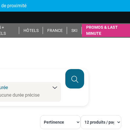
 de proximité
 +
PROMOS & LAST
HÔTELS
FRANCE
SKI
ELS
MINUTE
urée