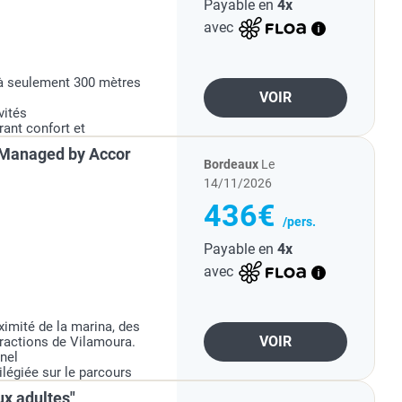
Payable en
4x
avec
à seulement 300 mètres
VOIR
vités
rant confort et
, Managed by Accor
Bordeaux
Le
14/11/2026
436€
/pers.
Payable en
4x
avec
imité de la marina, des
VOIR
tractions de Vilamoura.
nnel
ilégiée sur le parcours
ux adultes"