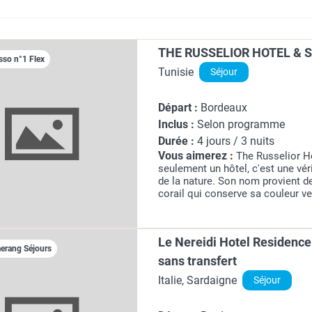
THE RUSSELIOR HOTEL & S
sso n°1 Flex
Tunisie
Séjour
Départ :
Bordeaux
Inclus :
Selon programme
Durée :
4 jours / 3 nuits
Vous aimerez :
The Russelior H
seulement un hôtel, c'est une véri
de la nature. Son nom provient de
corail qui conserve sa couleur ve
à Yasmine Hammamet, il offre un 
et...
Le Nereidi Hotel Residence
rang Séjours
sans transfert
Italie, Sardaigne
Séjour