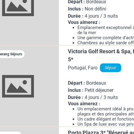
Départ :
Bordeaux
Inclus :
Non défini
Durée :
4 jours / 3 nuits
Vous aimerez :
Emplacement exceptionnel 
de la mer
Une gamme complète d'acti
Chambres au style sarde off
tranquillité.
Victoria Golf Resort & Spa
rang Séjours
5*
Portugal, Faro
Séjour
Départ :
Bordeaux
Inclus :
Petit déjeuner
Durée :
4 jours / 3 nuits
Vous aimerez :
Un emplacement idéal à prox
plages et des principales at
Un cadre élégant et fonctio
Un Spa de luxe avec vue priv
de golf
Porto Plazza 3* "Réservé a