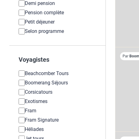
Demi pension
Pension complète
Petit déjeuner
Selon programme
Par
Boome
Voyagistes
Beachcomber Tours
Boomerang Séjours
Corsicatours
Exotismes
Fram
Fram Signature
Héliades
Jet tours