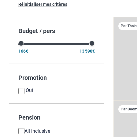
Réinitialiser mes critères
Par
Thala
Budget / pers
166€
13 590€
Promotion
Oui
Par
Boome
Pension
All inclusive