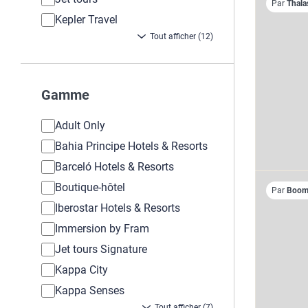
Par
Thala
Kepler Travel
Tout afficher (12)
Gamme
Adult Only
Bahia Principe Hotels & Resorts
Barceló Hotels & Resorts
Boutique-hôtel
Par
Boome
Iberostar Hotels & Resorts
Immersion by Fram
Jet tours Signature
Kappa City
Kappa Senses
Tout afficher (7)