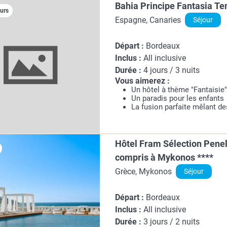
Bahia Principe Fantasia Ten
ours
Espagne, Canaries
Séjour
Départ :
Bordeaux
Inclus :
All inclusive
Durée :
4 jours / 3 nuits
Vous aimerez :
Un hôtel à thème "Fantaisie
Un paradis pour les enfants
La fusion parfaite mêlant de
Hôtel Fram Sélection Penel
compris à Mykonos ****
Grèce, Mykonos
Séjour
Départ :
Bordeaux
Inclus :
All inclusive
Durée :
3 jours / 2 nuits