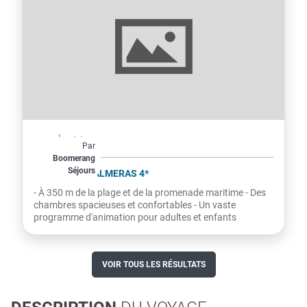
Espagne
À partir de
Par
511€
Boomerang
Séjours
par personne
RIU PALACE PALMERAS 4*
- À 350 m de la plage et de la promenade maritime - Des
chambres spacieuses et confortables - Un vaste
programme d'animation pour adultes et enfants
VOIR TOUS LES RÉSULTATS