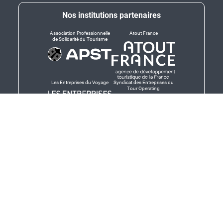
Nos institutions partenaires
Association Professionnelle
Atout France
de Solidarité du Tourisme
Les Entreprises du Voyage
Syndicat des Entreprises du
Tour Operating
Dirigeants responsables
Produit en Bretagne,
Finistère-Bretagne
promotion des produits
bretons et services bretons
© Salaün Holidays 2026 - Tous droits réservés