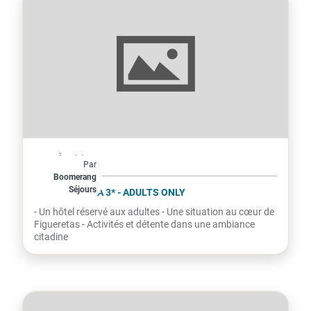
Espagne
À partir de
Par
370€
Boomerang
Séjours
par personne
VIBRA LEI IBIZA 3* - ADULTS ONLY
- Un hôtel réservé aux adultes - Une situation au cœur de
Figueretas - Activités et détente dans une ambiance
citadine