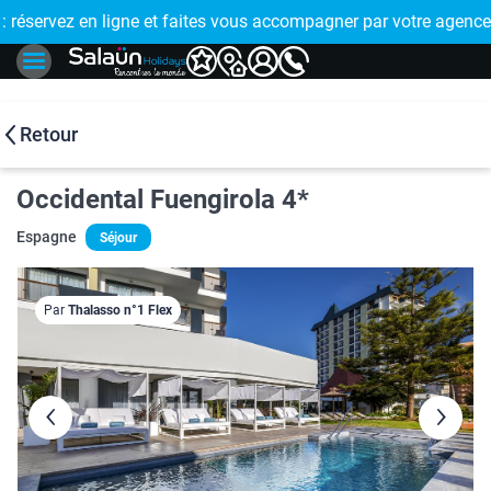
E !
réservez en ligne et faites vous accompagner par votre agence
🤩 PAIEMENT
Retour
Occidental Fuengirola 4*
Espagne
Séjour
Par
Thalasso n°1 Flex