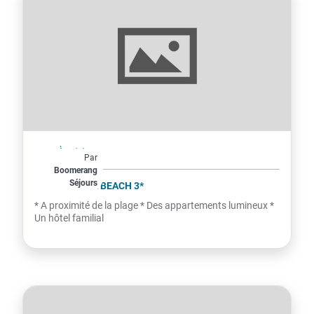
Espagne
À partir de
Par
272€
Boomerang
Séjours
par personne
BAHIA CALMA BEACH 3*
* A proximité de la plage * Des appartements lumineux *
Un hôtel familial