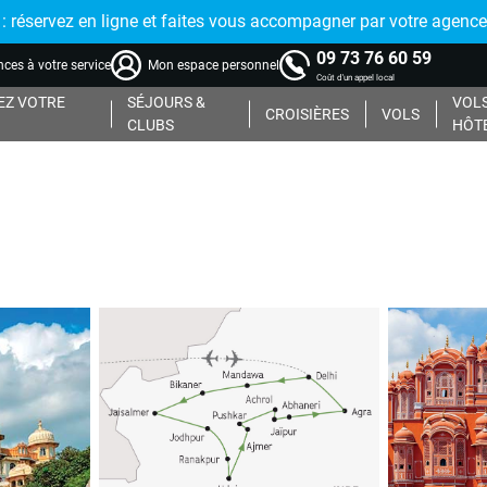
réservez en ligne et faites vous accompagner par votre agence
09 73 76 60 59
ces à votre service
Mon espace personnel
Coût d'un appel local
Z VOTRE
SÉJOURS &
VOLS
CROISIÈRES
VOLS
CLUBS
HÔT