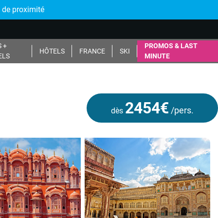
 de proximité
 +
PROMOS & LAST
HÔTELS
FRANCE
SKI
ELS
MINUTE
2454€
/pers.
dès