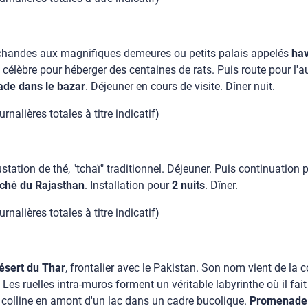
rchandes aux magnifiques demeures ou petits palais appelés
hav
, célèbre pour héberger des centaines de rats. Puis route pour l'
de dans le bazar
. Déjeuner en cours de visite. Dîner nuit.
nalières totales à titre indicatif)
tation de thé, "tchaï" traditionnel. Déjeuner. Puis continuation
aché du Rajasthan
. Installation pour
2 nuits
. Dîner.
nalières totales à titre indicatif)
ésert du Thar
, frontalier avec le Pakistan. Son nom vient de la 
 Les ruelles intra-muros forment un véritable labyrinthe où il fait
 colline en amont d'un lac dans un cadre bucolique.
Promenade 