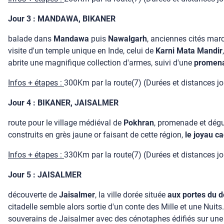
Jour 3 : MANDAWA, BIKANER
balade dans
Mandawa
puis
Nawalgarh
, anciennes cités ma
visite d'un temple unique en Inde, celui de
Karni Mata Mandir
abrite une magnifique collection d'armes, suivi d'une
promena
Infos + étapes :
300Km par la route(7) (Durées et distances jour
Jour 4 : BIKANER, JAISALMER
route pour le village médiéval de
Pokhran
, promenade et dégus
construits en grès jaune or faisant de cette région,
le joyau c
Infos + étapes :
330Km par la route(7) (Durées et distances jour
Jour 5 : JAISALMER
découverte de
Jaisalmer
, la ville dorée située
aux portes du d
citadelle semble alors sortie d'un conte des Mille et une Nuits.
souverains de Jaisalmer avec des cénotaphes édifiés sur une