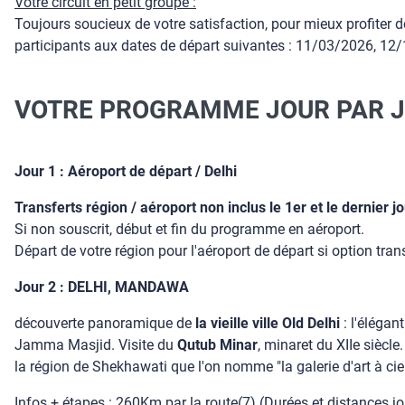
Votre circuit en petit groupe :
Toujours soucieux de votre satisfaction, pour mieux profite
participants aux dates de départ suivantes : 11/03/2026, 1
VOTRE PROGRAMME JOUR PAR 
Jour 1 : Aéroport de départ / Delhi
Transferts région / aéroport non inclus le 1er et le dernier
Si non souscrit, début et fin du programme en aéroport.
Départ de votre région pour l'aéroport de départ si option tran
Jour 2 : DELHI, MANDAWA
découverte panoramique de
la vieille ville Old Delhi
: l'élégan
Jamma Masjid. Visite du
Qutub Minar
, minaret du XIIe siècl
la région de Shekhawati que l'on nomme "la galerie d'art à cie
Infos + étapes :
260Km par la route(7) (Durées et distances jour