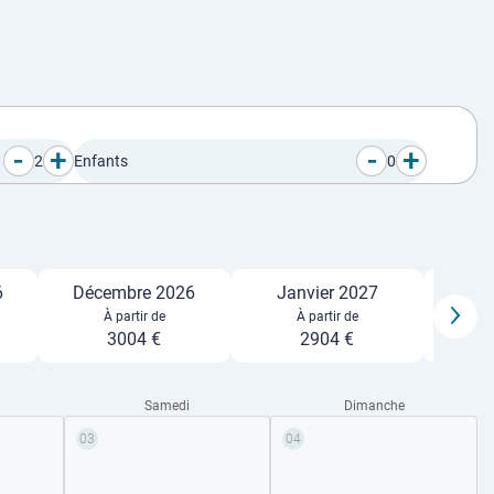
-
+
-
+
2
Enfants
0
6
Décembre 2026
Janvier 2027
Fé
À partir de
À partir de
3004 €
2904 €
Samedi
Dimanche
03
04