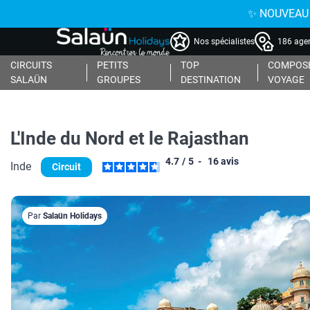
✨ NOUVEAU : 
Nos spécialistes
186 agen
CIRCUITS
PETITS
TOP
COMPOSE
SALAÜN
GROUPES
DESTINATION
VOYAGE
L'Inde du Nord et le Rajasthan
4.7
/
5
-
16
avis
Inde
Circuit
Par
Salaün Holidays