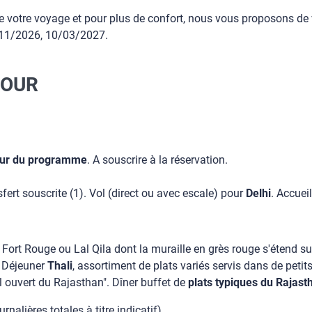
r de votre voyage et pour plus de confort, nous vous proposon
2/11/2026, 10/03/2027.
JOUR
 jour du programme
. A souscrire à la réservation.
sfert souscrite (1). Vol (direct ou avec escale) pour
Delhi
. Accueil
t Fort Rouge ou Lal Qila dont la muraille en grès rouge s'étend 
e. Déjeuner
Thali
, assortiment de plats variés servis dans de petit
l ouvert du Rajasthan". Dîner buffet de
plats typiques du Rajast
nalières totales à titre indicatif)