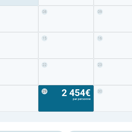
08
09
15
16
22
23
2 454€
29
30
par personne